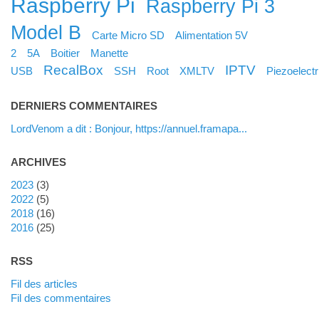
Raspberry Pi
Raspberry Pi 3
Model B
Carte Micro SD
Alimentation 5V
2
5A
Boitier
Manette
RecalBox
IPTV
USB
SSH
Root
XMLTV
Piezoelectr
DERNIERS COMMENTAIRES
LordVenom a dit : Bonjour, https://annuel.framapa...
ARCHIVES
2023
(3)
2022
(5)
2018
(16)
2016
(25)
RSS
Fil des articles
Fil des commentaires