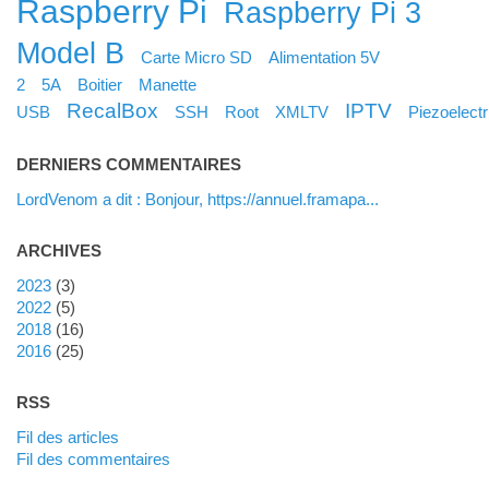
Raspberry Pi
Raspberry Pi 3
Model B
Carte Micro SD
Alimentation 5V
2
5A
Boitier
Manette
RecalBox
IPTV
USB
SSH
Root
XMLTV
Piezoelectr
DERNIERS COMMENTAIRES
LordVenom a dit : Bonjour, https://annuel.framapa...
ARCHIVES
2023
(3)
2022
(5)
2018
(16)
2016
(25)
RSS
Fil des articles
Fil des commentaires