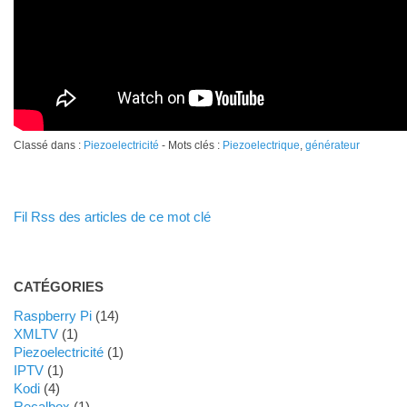
Classé dans :
Piezoelectricité
- Mots clés :
Piezoelectrique
,
générateur
Fil Rss des articles de ce mot clé
CATÉGORIES
Raspberry Pi
(14)
XMLTV
(1)
Piezoelectricité
(1)
IPTV
(1)
Kodi
(4)
Recalbox
(1)