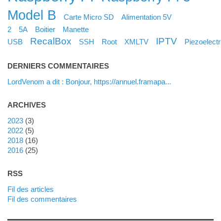
Model B
Carte Micro SD
Alimentation 5V
2
5A
Boitier
Manette
RecalBox
IPTV
USB
SSH
Root
XMLTV
Piezoelectr
DERNIERS COMMENTAIRES
LordVenom a dit : Bonjour, https://annuel.framapa...
ARCHIVES
2023
(3)
2022
(5)
2018
(16)
2016
(25)
RSS
Fil des articles
Fil des commentaires