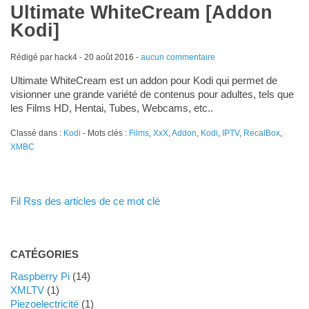
Ultimate WhiteCream [Addon
Kodi]
Rédigé par hack4 -
20 août 2016
-
aucun commentaire
Ultimate WhiteCream est un addon pour Kodi qui permet de
visionner une grande variété de contenus pour adultes, tels que
les Films HD, Hentai, Tubes, Webcams, etc..
Classé dans :
Kodi
- Mots clés :
Films
,
XxX
,
Addon
,
Kodi
,
IPTV
,
RecalBox
,
XMBC
Fil Rss des articles de ce mot clé
CATÉGORIES
Raspberry Pi
(14)
XMLTV
(1)
Piezoelectricité
(1)