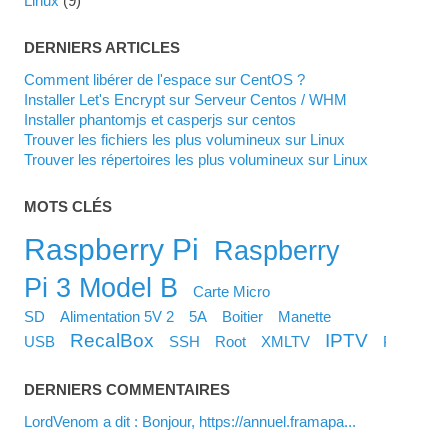
Linux
(9)
DERNIERS ARTICLES
Comment libérer de l'espace sur CentOS ?
Installer Let's Encrypt sur Serveur Centos / WHM
Installer phantomjs et casperjs sur centos
Trouver les fichiers les plus volumineux sur Linux
Trouver les répertoires les plus volumineux sur Linux
MOTS CLÉS
Raspberry Pi
Raspberry
Pi 3 Model B
Carte Micro
SD
Alimentation 5V 2
5A
Boitier
Manette
RecalBox
IPTV
USB
SSH
Root
XMLTV
Piezoelec
DERNIERS COMMENTAIRES
LordVenom a dit : Bonjour, https://annuel.framapa...