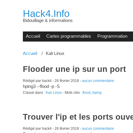
Hack4.Info
Bidouillage & informations
Accueil
Cartes programmables
Programmation
Accueil
Kali Linux
Flooder une ip sur un port
Rédigé par hack4 -
26 février 2018
-
aucun commentaire
hping3 --flood -p
-S
Classé dans :
Kali Linux
- Mots clés :
flood
,
hping
Trouver l'ip et les ports ouv
Rédigé par hack4 -
26 février 2018
-
aucun commentaire