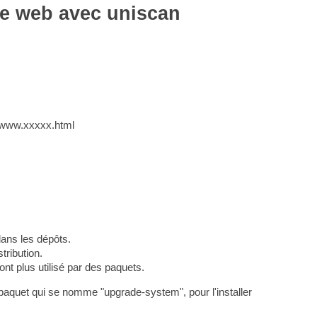
ite web avec uniscan
rt/www.xxxxx.html
dans les dépôts.
tribution.
t plus utilisé par des paquets.
 paquet qui se nomme "upgrade-system", pour l'installer