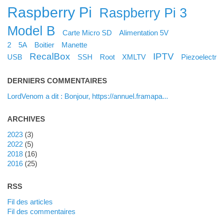
Raspberry Pi
Raspberry Pi 3
Model B
Carte Micro SD
Alimentation 5V
2
5A
Boitier
Manette
RecalBox
IPTV
USB
SSH
Root
XMLTV
Piezoelectr
DERNIERS COMMENTAIRES
LordVenom a dit : Bonjour, https://annuel.framapa...
ARCHIVES
2023
(3)
2022
(5)
2018
(16)
2016
(25)
RSS
Fil des articles
Fil des commentaires