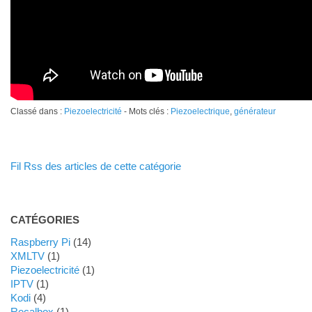
Classé dans :
Piezoelectricité
- Mots clés :
Piezoelectrique
,
générateur
Fil Rss des articles de cette catégorie
CATÉGORIES
Raspberry Pi
(14)
XMLTV
(1)
Piezoelectricité
(1)
IPTV
(1)
Kodi
(4)
Recalbox
(1)